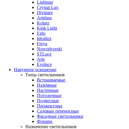
Lightstar
Crystal Lux
Divinare
Artglass
Kolarz
Kink Light
Eglo
Ideallux
Freya
Nowodvorski
STLuce
Arte
Evoluce
Наружное освещение
Типы светильников
Встраиваемые
Наземные
Настенные
Потолочные
Подвесные
Прожекторы
Садовые переносные
Фасадные светильники
Фонари
Назначение светильников