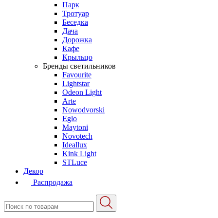
Парк
Тротуар
Беседка
Дача
Дорожка
Кафе
Крыльцо
Бренды светильников
Favourite
Lightstar
Odeon Light
Arte
Nowodvorski
Eglo
Maytoni
Novotech
Ideallux
Kink Light
STLuce
Декор
Распродажа