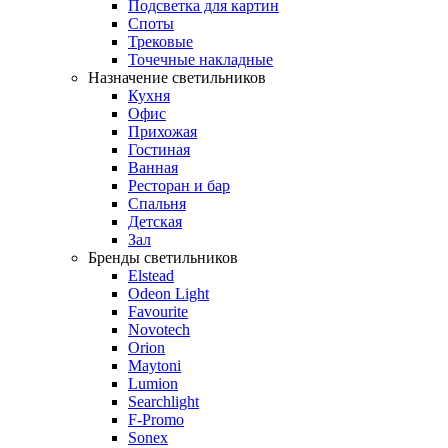
Подсветка для картин
Споты
Трековые
Точечные накладные
Назначение светильников
Кухня
Офис
Прихожая
Гостиная
Ванная
Ресторан и бар
Спальня
Детская
Зал
Бренды светильников
Elstead
Odeon Light
Favourite
Novotech
Orion
Maytoni
Lumion
Searchlight
F-Promo
Sonex