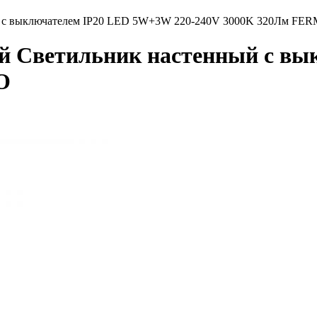
 с выключателем IP20 LED 5W+3W 220-240V 3000K 320Лм FE
й Светильник настенный с в
O