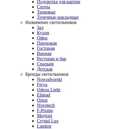
Подсветка для картин
Споты
Трековые
Точечные накладные
Назначение светильников
Зал
Кухня
Офис
Прихожая
Гостиная
Ванная
Ресторан и бар
Спальня
Детская
Бренды светильников
Nowodvorski
Freya
Odeon Light
Elstead
Orion
Novotech
F-Promo
Maytoni
Crystal Lux
Lumion