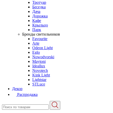
Тротуар
Беседка
Дача
Дорожка
Кафе
Крыльцо
Парк
Бренды светильников
Favourite
Arte
Odeon Light
Eglo
Nowodvorski
Maytoni
Ideallux
Novotech
Kink Light
Lightstar
STLuce
Декор
Распродажа