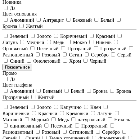
Новинка
Да
Цвет основания
Алюминий
Антрацит
Бежевый
Белый
Бронза
Желтый
Зеленый
Золото
Коричневый
Красный
Латунь
Медный
Медь
Мокко
Никель
Оранжевый
Песочный
Прозраный
Прозрачный
Разноцветный
Розовый
Сатин
Серебро
Серый
Синий
Фиолетовый
Хром
Черный
Показать все
Промо
Да
Цвет плафона
Алюминий
Бежевый
Белый
Бронза
Бронза
Прозрачный
Желтый
Зеленый
Золото
Капучино
Клен
Коричневый
Красный
Кремовый
Латунь
Матовый
Медный
Медь
натуральный
Никель
оцинкованный
Песочный
Прозрачный
Разноцветный
Розовый
Сатиновый
Серебро
Серый
Синий
Темно-коричневый
Фиолетовый