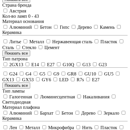
Страна бренда
Австрия
Кол-во ламп
0
-
43
Материал основания
Алюминий
Бетон
Гипс
Дерево
Камень
Керамика
Литье
Металл
Нержавеющая сталь
Пластик
Сталь
Стекло
Цемент
Показать все
Тип патрона
2GX13
E14
E27
G10Q
G13
G23
G24
G4
G5
G9
GR8
GU10
GU5
GX13
GX53
GY6
LED
R7s
Е27
Показать все
Тип лампы
Галогенная
Люминесцентная
Накаливания
Светодиодная
Материал плафона
Алюминий
Бархат
Бетон
Дерево
Зеркало
Керамика
Лен
Металл
Микрофибра
Нить
Пластик