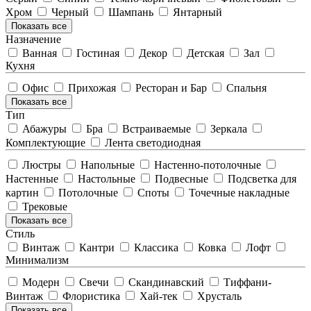
Хром
Черный
Шампань
Янтарный
Показать все
Назначение
Ванная
Гостиная
Декор
Детская
Зал
Кухня
Офис
Прихожая
Ресторан и Бар
Спальня
Показать все
Тип
Абажуры
Бра
Встраиваемые
Зеркала
Комплектующие
Лента светодиодная
Люстры
Напольные
Настенно-потолочные
Настенные
Настольные
Подвесные
Подсветка для
картин
Потолочные
Споты
Точечные накладные
Трековые
Показать все
Стиль
Винтаж
Кантри
Классика
Ковка
Лофт
Минимализм
Модерн
Свечи
Скандинавский
Тиффани-
Винтаж
Флористика
Хай-тек
Хрусталь
Показать все