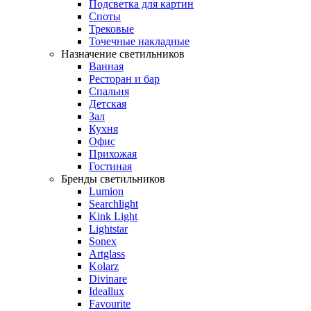
Подсветка для картин
Споты
Трековые
Точечные накладные
Назначение светильников
Ванная
Ресторан и бар
Спальня
Детская
Зал
Кухня
Офис
Прихожая
Гостиная
Бренды светильников
Lumion
Searchlight
Kink Light
Lightstar
Sonex
Artglass
Kolarz
Divinare
Ideallux
Favourite