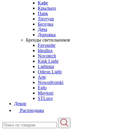
Кафе
Крыльцо
Парк
Тротуар
Беседка
Дача
Дорожка
Бренды светильников
Favourite
Ideallux
Novotech
Kink Light
Lightstar
Odeon Light
Arte
Nowodvorski
Eglo
Maytoni
STLuce
Декор
Распродажа