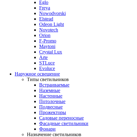
Eglo
Freya
Nowodvorski
Elstead
Odeon Light
Novotech
Orion
F-Promo
Maytoni
Crystal Lux
Arte
STLuce
Evoluce
Наружное освещение
Типы светильников
Встраиваемые
Наземные
Настенные
Потолочные
Подвесные
Прожекторы
Садовые переносные
Фасадные светильники
Фонари
Назначение светильников