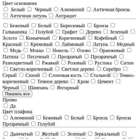
Цвет основания
Белый
Черный
Алюминий
Античная бронза
Античная латунь
Антрацит
Бежевый
Белый
Бирюзовый
Бронза
Гальваника
Голубой
Графит
Дерево
Зеленый
Золото
Коньячный
Коричневый
Кофейный
Красный
Кремовый
Лаймовый
Латунь
Медный
Медь
Мокко
Никель
Олово
Оранжевый
Патина
Песочный
Прозраный
Прозрачный
Разноцветный
Ржавый
Розовый
Рустика
Сатин
Светло-коричневый
Светлое дерево
Серебро
Серый
Синий
Слоновая кость
Стальной
Темно-
коричневый
Темное дерево
Хром
Цемент
Черный
Шампань
Янтарный
Показать все
Промо
Да
Цвет плафона
Алюминий
Бежевый
Белый
Бронза
Бронза
Прозрачный
Голубой
Дымчатый
Желтый
Зеленый
Зеркальный