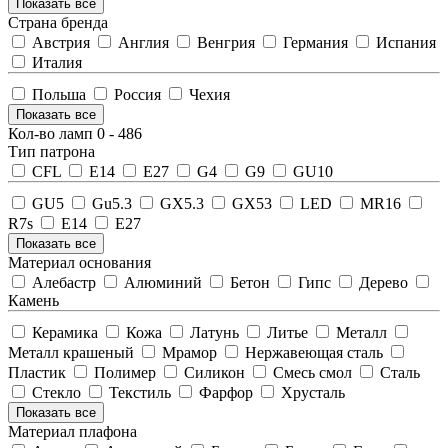
Показать все
Страна бренда
Австрия
Англия
Венгрия
Германия
Испания
Италия
Польша
Россия
Чехия
Показать все
Кол-во ламп
0
-
486
Тип патрона
CFL
E14
E27
G4
G9
GU10
GU5
Gu5.3
GX5.3
GX53
LED
MR16
R7s
Е14
Е27
Показать все
Материал основания
Алебастр
Алюминий
Бетон
Гипс
Дерево
Камень
Керамика
Кожа
Латунь
Литье
Металл
Металл крашеный
Мрамор
Нержавеющая сталь
Пластик
Полимер
Силикон
Смесь смол
Сталь
Стекло
Текстиль
Фарфор
Хрусталь
Показать все
Материал плафона