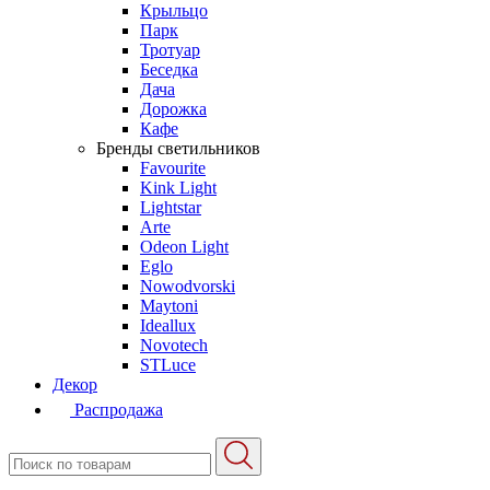
Крыльцо
Парк
Тротуар
Беседка
Дача
Дорожка
Кафе
Бренды светильников
Favourite
Kink Light
Lightstar
Arte
Odeon Light
Eglo
Nowodvorski
Maytoni
Ideallux
Novotech
STLuce
Декор
Распродажа