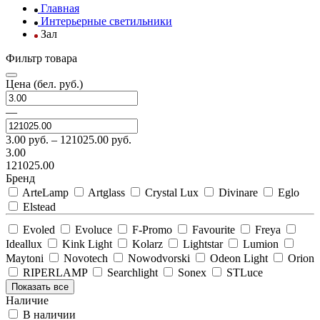
Главная
Интерьерные светильники
Зал
Фильтр товара
Цена
(бел. руб.)
—
3.00
руб. –
121025.00
руб.
3.00
121025.00
Бренд
ArteLamp
Artglass
Crystal Lux
Divinare
Eglo
Elstead
Evoled
Evoluce
F-Promo
Favourite
Freya
Ideallux
Kink Light
Kolarz
Lightstar
Lumion
Maytoni
Novotech
Nowodvorski
Odeon Light
Orion
RIPERLAMP
Searchlight
Sonex
STLuce
Показать все
Наличие
В наличии