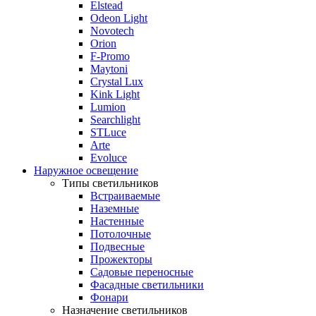
Elstead
Odeon Light
Novotech
Orion
F-Promo
Maytoni
Crystal Lux
Kink Light
Lumion
Searchlight
STLuce
Arte
Evoluce
Наружное освещение
Типы светильников
Встраиваемые
Наземные
Настенные
Потолочные
Подвесные
Прожекторы
Садовые переносные
Фасадные светильники
Фонари
Назначение светильников