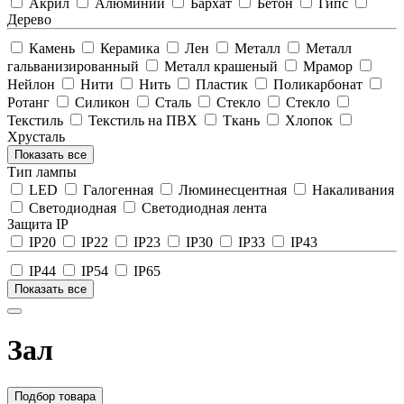
Акрил
Алюминий
Бархат
Бетон
Гипс
Дерево
Камень
Керамика
Лен
Металл
Металл
гальванизированный
Металл крашеный
Мрамор
Нейлон
Нити
Нить
Пластик
Поликарбонат
Ротанг
Силикон
Сталь
Стекло
Стекло
Текстиль
Текстиль на ПВХ
Ткань
Хлопок
Хрусталь
Показать все
Тип лампы
LED
Галогенная
Люминесцентная
Накаливания
Светодиодная
Светодиодная лента
Защита IP
IP20
IP22
IP23
IP30
IP33
IP43
IP44
IP54
IP65
Показать все
Зал
Подбор товара