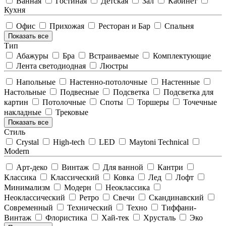
Ванная
Гостиная
Детская
Зал
Кабинет
Кухня
Офис
Прихожая
Ресторан и Бар
Спальня
Показать все
Тип
Абажуры
Бра
Встраиваемые
Комплектующие
Лента светодиодная
Люстры
Напольные
Настенно-потолочные
Настенные
Настольные
Подвесные
Подсветка
Подсветка для
картин
Потолочные
Споты
Торшеры
Точечные
накладные
Трековые
Показать все
Стиль
Crystal
High-tech
LED
Maytoni Technical
Modern
Арт-деко
Винтаж
Для ванной
Кантри
Классика
Классический
Ковка
Лед
Лофт
Минимализм
Модерн
Неоклассика
Неоклассический
Ретро
Свечи
Скандинавский
Современный
Технический
Техно
Тиффани-
Винтаж
Флористика
Хай-тек
Хрусталь
Эко