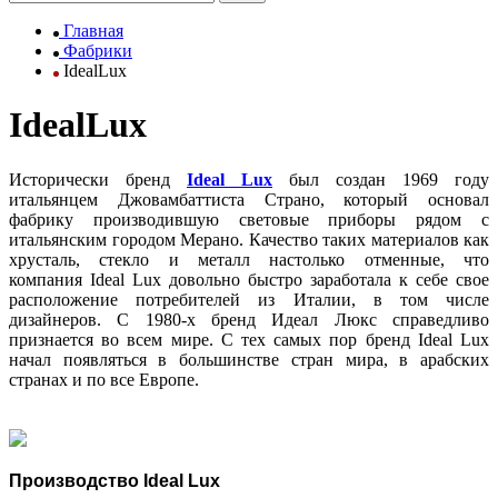
Главная
Фабрики
IdealLux
IdealLux
Исторически бренд
Ideal Lux
был создан 1969 году
итальянцем Джовамбаттиста Страно, который основал
фабрику производившую световые приборы рядом с
итальянским городом Мерано. Качество таких материалов как
хрусталь, стекло и металл настолько отменные, что
компания Ideal Lux довольно быстро заработала к себе свое
расположение потребителей из Италии, в том числе
дизайнеров. С 1980-х бренд Идеал Люкс справедливо
признается во всем мире. С тех самых пор бренд Ideal Lux
начал появляться в большинстве стран мира, в арабских
странах и по все Европе.
Производство
Ideal Lu
x