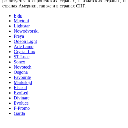
реализуется в европейских странах, в азиатских странах, и
странах Америки, так же и в странах СНГ.
Eglo
Maytoni
Lightstar
Nowodvorski
Freya
Odeon Light
Arte Lamp
Crystal Lux
ST Luce
Sonex
Novotech
Osgona
Favourite
Markslojd
Elstead
EvoLed
Divinare
Evoluce
F-Promo
Garda