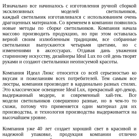
Изначально все начиналось с изготовления ручной сборкой
эксклюзивных моделей светильников,
каждый светильник изготавливался с использованием очень
драгоценных материалов. Со временем в компании появились
новые методы по сборке светильников. Компания начала
массово производить продукцию, но при этом оставалась
верной своим излюбленным традициям, все собранные
светильники выпускаются четырьмя цветами, но с
изменениями в аксессуарах. Отдавая дань уважения
старинному искусству, дизайнеры Ideal Lux по сей день творят
руками и создают светильники неописуемой красоты.
Компания Идеал Люкс относится со всей серьезностью ко
вкусам и пожеланиям всех потребителей. Тем самым все
люстры, компания производит в кардинально разных стилях.
Это классическое освещение Ideal Lux, прекрасный арт-декор,
выдержанный модерн, и современный хай-тек. Все
модели светильников совершенно разные, но в чем-то то
схожи, потому что применяется один материал для их
производства, и технология производства выдерживается на
высочайшем уровне.
Компания уже 40 лет создает хороший свет в красивой и
надежной упаковке, продукция компании отлично