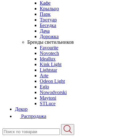
Кафе
Крыльцо
Парк
Тротуар
Беседка
Дача
Дорожка
Бренды светильников
Favourite
Novotech
Ideallux
Kink Light
Lightstar
Arte
Odeon Light
Eglo
Nowodvorski
Maytoni
STLuce
Декор
Распродажа