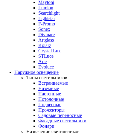
Maytoni
Lumion
Searchlight
Lightstar
F-Promo
Sonex
Divinare
Artglass
Kolarz
Crystal Lux
STLuce
Arte
Evoluce
Наружное освещение
Типы светильников
Встраиваемые
Наземные
Настенные
Потолочные
Подвесные
Прожекторы
Садовые переносные
Фасадные светильники
Фонари
Назначение светильников