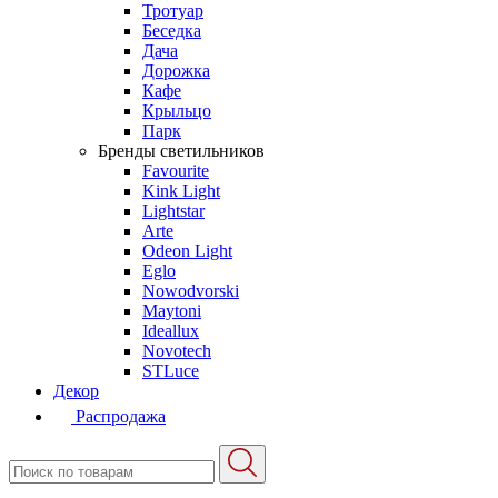
Тротуар
Беседка
Дача
Дорожка
Кафе
Крыльцо
Парк
Бренды светильников
Favourite
Kink Light
Lightstar
Arte
Odeon Light
Eglo
Nowodvorski
Maytoni
Ideallux
Novotech
STLuce
Декор
Распродажа