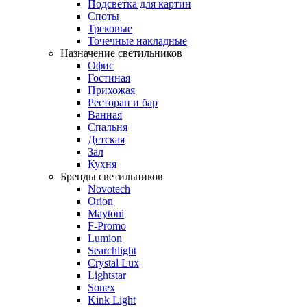
Подсветка для картин
Споты
Трековые
Точечные накладные
Назначение светильников
Офис
Гостиная
Прихожая
Ресторан и бар
Ванная
Спальня
Детская
Зал
Кухня
Бренды светильников
Novotech
Orion
Maytoni
F-Promo
Lumion
Searchlight
Crystal Lux
Lightstar
Sonex
Kink Light