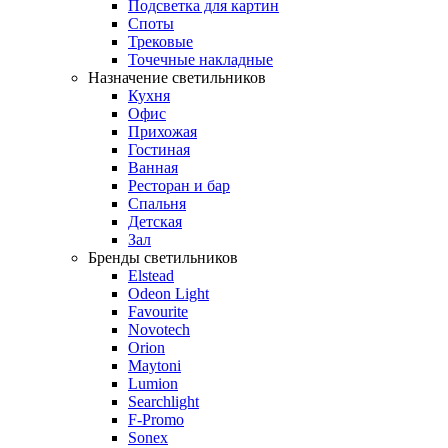
Подсветка для картин
Споты
Трековые
Точечные накладные
Назначение светильников
Кухня
Офис
Прихожая
Гостиная
Ванная
Ресторан и бар
Спальня
Детская
Зал
Бренды светильников
Elstead
Odeon Light
Favourite
Novotech
Orion
Maytoni
Lumion
Searchlight
F-Promo
Sonex