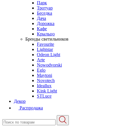
Парк
Тротуар
Беседка
Дача
Дорожка
Кафе
Крыльцо
Бренды светильников
Favourite
Lightstar
Odeon Light
Arte
Nowodvorski
Eglo
Maytoni
Novotech
Ideallux
Kink Light
STLuce
Декор
Распродажа