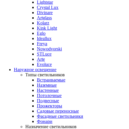
Lightstar
Crystal Lux
Divinare
Artglass
Kolarz
Kink Light
Eglo
Ideallux
Freya
Nowodvorski
STLuce
Arte
Evoluce
Наружное освещение
Типы светильников
Встраиваемые
Наземные
Настенные
Потолочные
Подвесные
Прожекторы
Садовые переносные
Фасадные светильники
Фонари
Назначение светильников