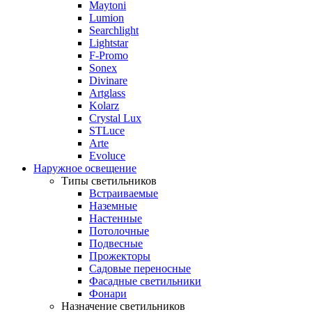
Maytoni
Lumion
Searchlight
Lightstar
F-Promo
Sonex
Divinare
Artglass
Kolarz
Crystal Lux
STLuce
Arte
Evoluce
Наружное освещение
Типы светильников
Встраиваемые
Наземные
Настенные
Потолочные
Подвесные
Прожекторы
Садовые переносные
Фасадные светильники
Фонари
Назначение светильников