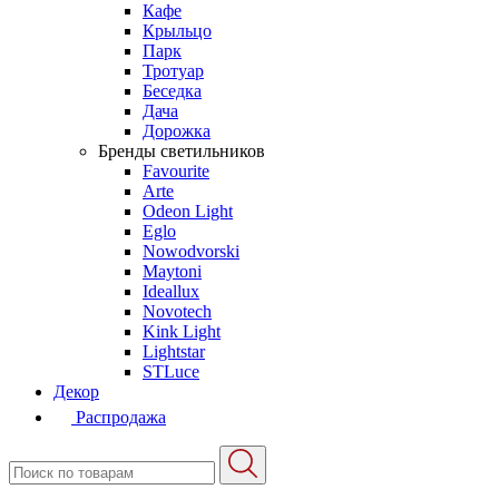
Кафе
Крыльцо
Парк
Тротуар
Беседка
Дача
Дорожка
Бренды светильников
Favourite
Arte
Odeon Light
Eglo
Nowodvorski
Maytoni
Ideallux
Novotech
Kink Light
Lightstar
STLuce
Декор
Распродажа