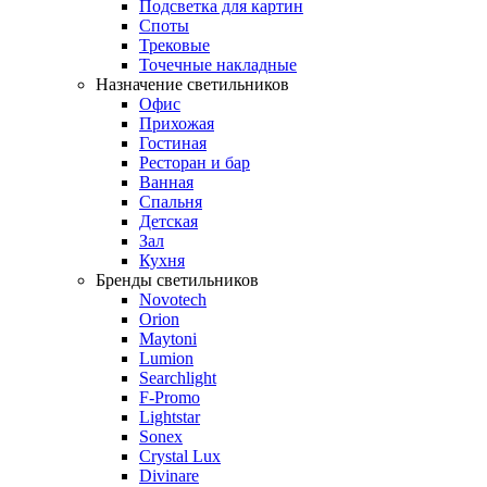
Подсветка для картин
Споты
Трековые
Точечные накладные
Назначение светильников
Офис
Прихожая
Гостиная
Ресторан и бар
Ванная
Спальня
Детская
Зал
Кухня
Бренды светильников
Novotech
Orion
Maytoni
Lumion
Searchlight
F-Promo
Lightstar
Sonex
Crystal Lux
Divinare