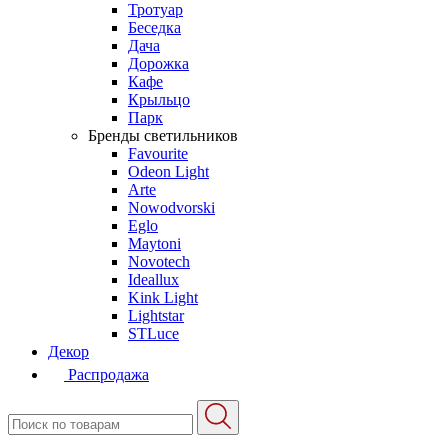
Тротуар
Беседка
Дача
Дорожка
Кафе
Крыльцо
Парк
Бренды светильников
Favourite
Odeon Light
Arte
Nowodvorski
Eglo
Maytoni
Novotech
Ideallux
Kink Light
Lightstar
STLuce
Декор
Распродажа