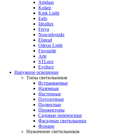
Artglass
Kolarz
Kink Light
Eglo
Ideallux
Freya
Nowodvorski
Elstead
Odeon Light
Favourite
Arte
STLuce
Evoluce
Наружное освещение
Типы светильников
Встраиваемые
Наземные
Настенные
Потолочные
Подвесные
Прожекторы
Садовые переносные
Фасадные светильники
Фонари
Назначение светильников