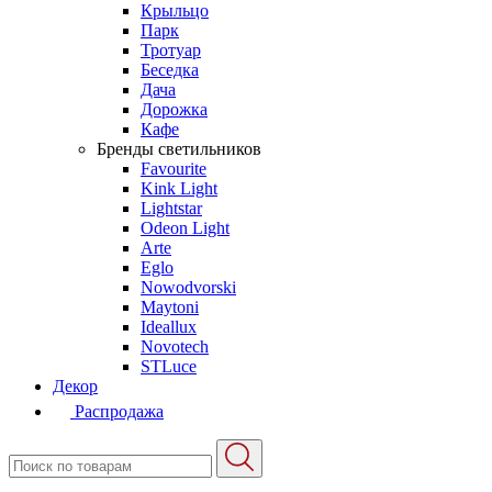
Крыльцо
Парк
Тротуар
Беседка
Дача
Дорожка
Кафе
Бренды светильников
Favourite
Kink Light
Lightstar
Odeon Light
Arte
Eglo
Nowodvorski
Maytoni
Ideallux
Novotech
STLuce
Декор
Распродажа