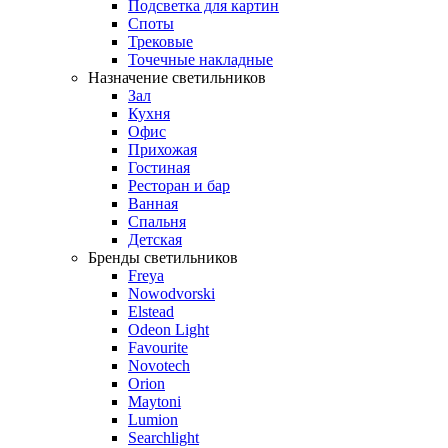
Подсветка для картин
Споты
Трековые
Точечные накладные
Назначение светильников
Зал
Кухня
Офис
Прихожая
Гостиная
Ресторан и бар
Ванная
Спальня
Детская
Бренды светильников
Freya
Nowodvorski
Elstead
Odeon Light
Favourite
Novotech
Orion
Maytoni
Lumion
Searchlight