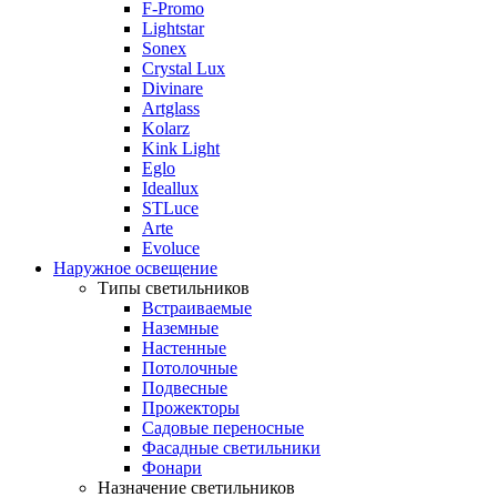
F-Promo
Lightstar
Sonex
Crystal Lux
Divinare
Artglass
Kolarz
Kink Light
Eglo
Ideallux
STLuce
Arte
Evoluce
Наружное освещение
Типы светильников
Встраиваемые
Наземные
Настенные
Потолочные
Подвесные
Прожекторы
Садовые переносные
Фасадные светильники
Фонари
Назначение светильников