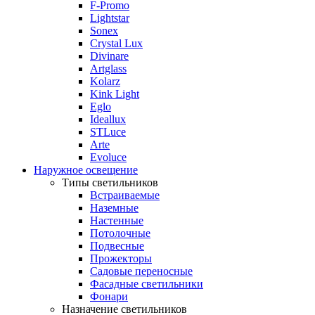
F-Promo
Lightstar
Sonex
Crystal Lux
Divinare
Artglass
Kolarz
Kink Light
Eglo
Ideallux
STLuce
Arte
Evoluce
Наружное освещение
Типы светильников
Встраиваемые
Наземные
Настенные
Потолочные
Подвесные
Прожекторы
Садовые переносные
Фасадные светильники
Фонари
Назначение светильников