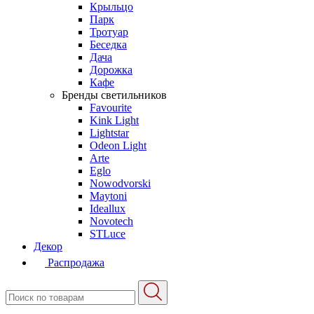
Крыльцо
Парк
Тротуар
Беседка
Дача
Дорожка
Кафе
Бренды светильников
Favourite
Kink Light
Lightstar
Odeon Light
Arte
Eglo
Nowodvorski
Maytoni
Ideallux
Novotech
STLuce
Декор
Распродажа