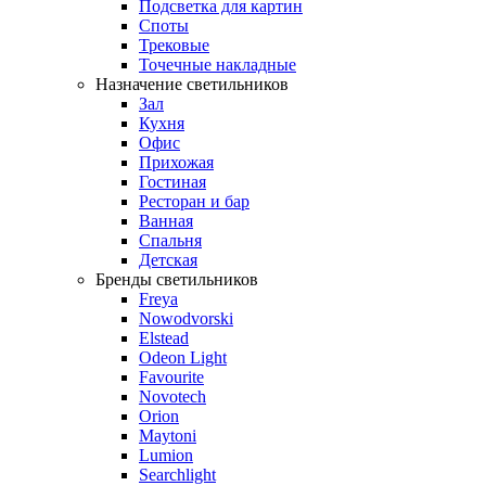
Подсветка для картин
Споты
Трековые
Точечные накладные
Назначение светильников
Зал
Кухня
Офис
Прихожая
Гостиная
Ресторан и бар
Ванная
Спальня
Детская
Бренды светильников
Freya
Nowodvorski
Elstead
Odeon Light
Favourite
Novotech
Orion
Maytoni
Lumion
Searchlight