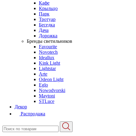
Кафе
Крыльцо
Парк
Тротуар
Беседка
Дача
Дорожка
Бренды светильников
Favourite
Novotech
Ideallux
Kink Light
Lightstar
Arte
Odeon Light
Eglo
Nowodvorski
Maytoni
STLuce
Декор
Распродажа