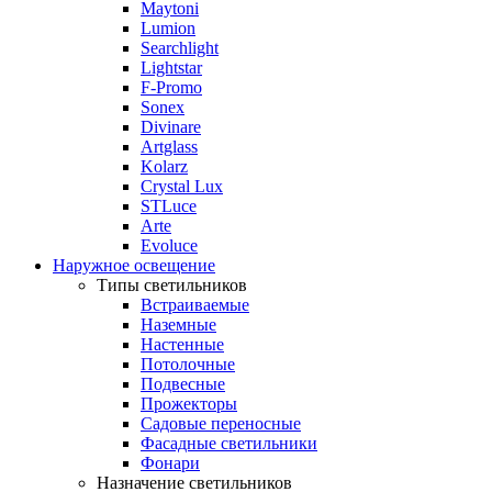
Maytoni
Lumion
Searchlight
Lightstar
F-Promo
Sonex
Divinare
Artglass
Kolarz
Crystal Lux
STLuce
Arte
Evoluce
Наружное освещение
Типы светильников
Встраиваемые
Наземные
Настенные
Потолочные
Подвесные
Прожекторы
Садовые переносные
Фасадные светильники
Фонари
Назначение светильников