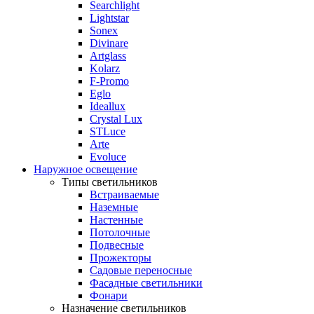
Searchlight
Lightstar
Sonex
Divinare
Artglass
Kolarz
F-Promo
Eglo
Ideallux
Crystal Lux
STLuce
Arte
Evoluce
Наружное освещение
Типы светильников
Встраиваемые
Наземные
Настенные
Потолочные
Подвесные
Прожекторы
Садовые переносные
Фасадные светильники
Фонари
Назначение светильников