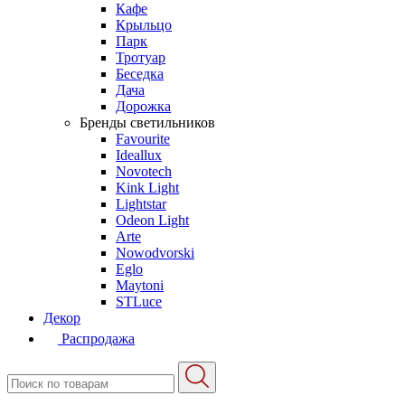
Кафе
Крыльцо
Парк
Тротуар
Беседка
Дача
Дорожка
Бренды светильников
Favourite
Ideallux
Novotech
Kink Light
Lightstar
Odeon Light
Arte
Nowodvorski
Eglo
Maytoni
STLuce
Декор
Распродажа