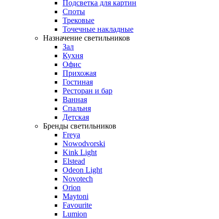
Подсветка для картин
Споты
Трековые
Точечные накладные
Назначение светильников
Зал
Кухня
Офис
Прихожая
Гостиная
Ресторан и бар
Ванная
Спальня
Детская
Бренды светильников
Freya
Nowodvorski
Kink Light
Elstead
Odeon Light
Novotech
Orion
Maytoni
Favourite
Lumion