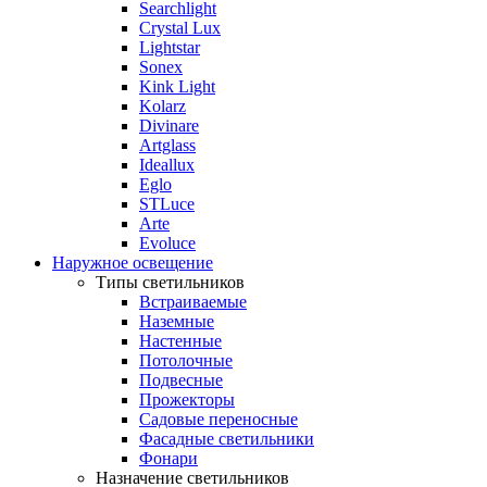
Searchlight
Crystal Lux
Lightstar
Sonex
Kink Light
Kolarz
Divinare
Artglass
Ideallux
Eglo
STLuce
Arte
Evoluce
Наружное освещение
Типы светильников
Встраиваемые
Наземные
Настенные
Потолочные
Подвесные
Прожекторы
Садовые переносные
Фасадные светильники
Фонари
Назначение светильников