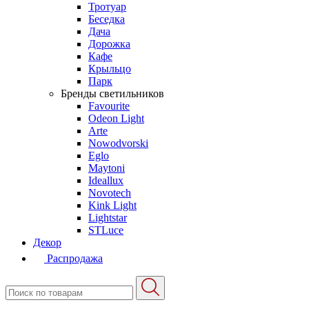
Тротуар
Беседка
Дача
Дорожка
Кафе
Крыльцо
Парк
Бренды светильников
Favourite
Odeon Light
Arte
Nowodvorski
Eglo
Maytoni
Ideallux
Novotech
Kink Light
Lightstar
STLuce
Декор
Распродажа