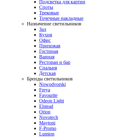
Подсветка для картин
Споты
Трековые
Точечные накладные
Назначение светильников
Зал
Кухня
Офис
Прихожая
Гостиная
Ванная
Ресторан и бар
Спальня
Детская
Бренды светильников
Nowodvorski
Freya
Favourite
Odeon Light
Elstead
Orion
Novotech
Maytoni
F-Promo
Lumion