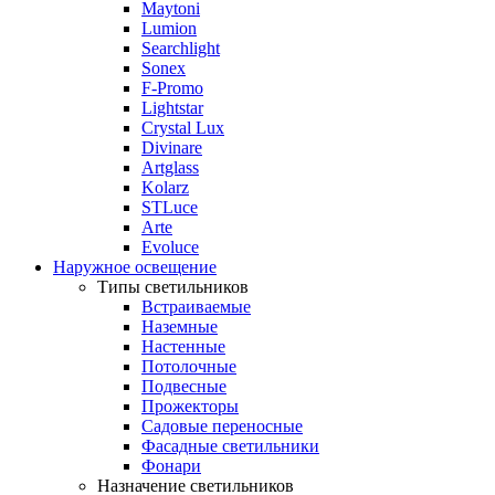
Maytoni
Lumion
Searchlight
Sonex
F-Promo
Lightstar
Crystal Lux
Divinare
Artglass
Kolarz
STLuce
Arte
Evoluce
Наружное освещение
Типы светильников
Встраиваемые
Наземные
Настенные
Потолочные
Подвесные
Прожекторы
Садовые переносные
Фасадные светильники
Фонари
Назначение светильников