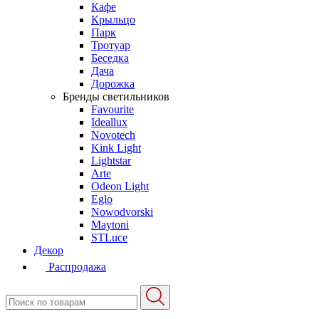
Кафе
Крыльцо
Парк
Тротуар
Беседка
Дача
Дорожка
Бренды светильников
Favourite
Ideallux
Novotech
Kink Light
Lightstar
Arte
Odeon Light
Eglo
Nowodvorski
Maytoni
STLuce
Декор
Распродажа