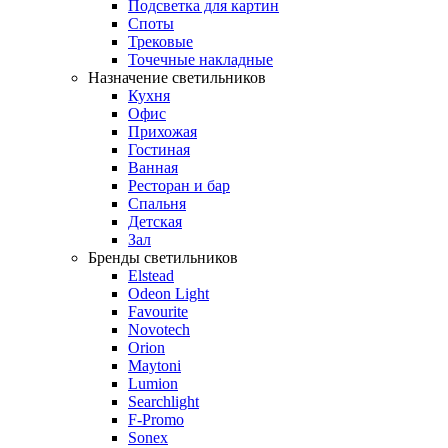
Подсветка для картин
Споты
Трековые
Точечные накладные
Назначение светильников
Кухня
Офис
Прихожая
Гостиная
Ванная
Ресторан и бар
Спальня
Детская
Зал
Бренды светильников
Elstead
Odeon Light
Favourite
Novotech
Orion
Maytoni
Lumion
Searchlight
F-Promo
Sonex