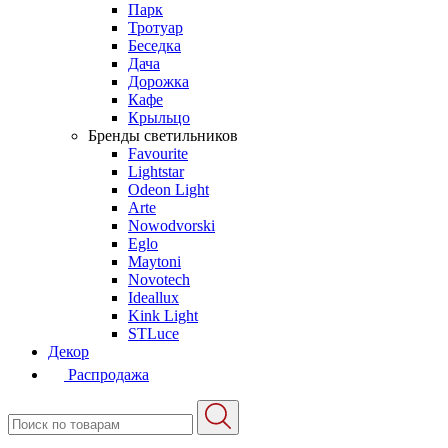
Парк
Тротуар
Беседка
Дача
Дорожка
Кафе
Крыльцо
Бренды светильников
Favourite
Lightstar
Odeon Light
Arte
Nowodvorski
Eglo
Maytoni
Novotech
Ideallux
Kink Light
STLuce
Декор
Распродажа