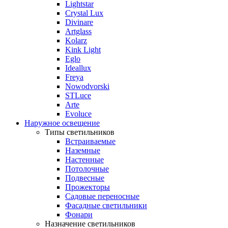
Lightstar
Crystal Lux
Divinare
Artglass
Kolarz
Kink Light
Eglo
Ideallux
Freya
Nowodvorski
STLuce
Arte
Evoluce
Наружное освещение
Типы светильников
Встраиваемые
Наземные
Настенные
Потолочные
Подвесные
Прожекторы
Садовые переносные
Фасадные светильники
Фонари
Назначение светильников