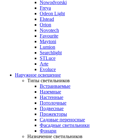
Nowodvorski
Freya
Odeon Light
Elstead
Orion
Novotech
Favourite
Maytoni
Lumion
Searchlight
STLuce
Arte
Evoluce
Наружное освещение
Типы светильников
Встраиваемые
Наземные
Настенные
Потолочные
Подвесные
Прожекторы
Садовые переносные
Фасадные светильники
Фонари
Назначение светильников