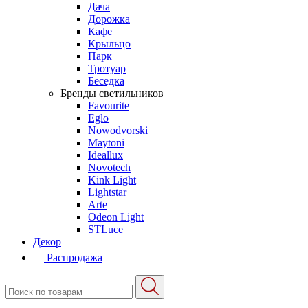
Дача
Дорожка
Кафе
Крыльцо
Парк
Тротуар
Беседка
Бренды светильников
Favourite
Eglo
Nowodvorski
Maytoni
Ideallux
Novotech
Kink Light
Lightstar
Arte
Odeon Light
STLuce
Декор
Распродажа