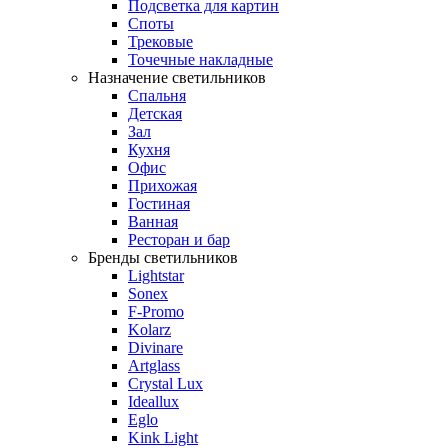
Подсветка для картин
Споты
Трековые
Точечные накладные
Назначение светильников
Спальня
Детская
Зал
Кухня
Офис
Прихожая
Гостиная
Ванная
Ресторан и бар
Бренды светильников
Lightstar
Sonex
F-Promo
Kolarz
Divinare
Artglass
Crystal Lux
Ideallux
Eglo
Kink Light