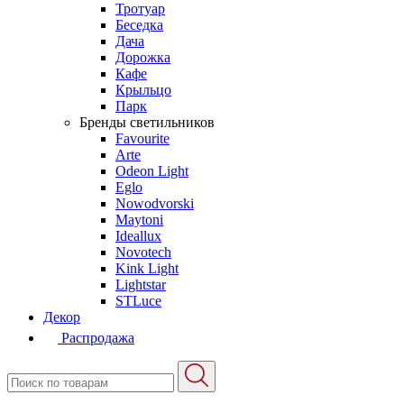
Тротуар
Беседка
Дача
Дорожка
Кафе
Крыльцо
Парк
Бренды светильников
Favourite
Arte
Odeon Light
Eglo
Nowodvorski
Maytoni
Ideallux
Novotech
Kink Light
Lightstar
STLuce
Декор
Распродажа