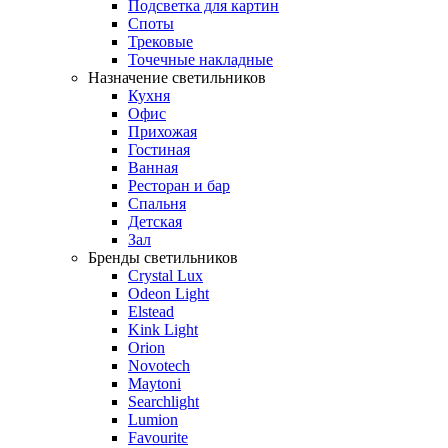
Подсветка для картин
Споты
Трековые
Точечные накладные
Назначение светильников
Кухня
Офис
Прихожая
Гостиная
Ванная
Ресторан и бар
Спальня
Детская
Зал
Бренды светильников
Crystal Lux
Odeon Light
Elstead
Kink Light
Orion
Novotech
Maytoni
Searchlight
Lumion
Favourite