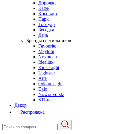
Дорожка
Кафе
Крыльцо
Парк
Тротуар
Беседка
Дача
Бренды светильников
Favourite
Maytoni
Novotech
Ideallux
Kink Light
Lightstar
Arte
Odeon Light
Eglo
Nowodvorski
STLuce
Декор
Распродажа