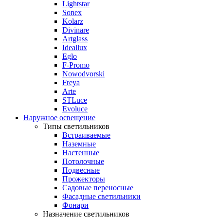
Lightstar
Sonex
Kolarz
Divinare
Artglass
Ideallux
Eglo
F-Promo
Nowodvorski
Freya
Arte
STLuce
Evoluce
Наружное освещение
Типы светильников
Встраиваемые
Наземные
Настенные
Потолочные
Подвесные
Прожекторы
Садовые переносные
Фасадные светильники
Фонари
Назначение светильников