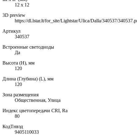
12 х 12
3D preview
https://dl.lstar.lt/for_site/Lightstar/Ulica/Dalla/340537/340537.
Артикул
340537
Встроенные светодиоды
Да
Высота (H), мм
120
Длина (Глубина) (L), мм
120
Зона размещения
Общественная, Улица
Индекс цветопередачи CRI, Ra
80
КодТнвэд
9405110033