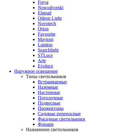
Freya
Nowodvorski
Elstead
Odeon Light
Novotech
Orion
Favourite
Maytoni
Lumion
Searchlight
STLuce
Arte
Evoluce
Наружное освещение
Типы светильников
Встраиваемые
Наземные
Настенные
Потолочные
Подвесные
Прожекторы
Садовые переносные
Фасадные светильники
Фонари
Назначение светильников