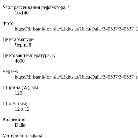
Угол рассеивания рефлектора, °
10-140
Фото
https://dl.lstar.lt/for_site/Lightstar/Ulica/Dalla/340537/340537
Цвет арматуры
Черный
Цветовая температура, К
4000
Чертёж
https://dl.lstar.lt/for_site/Lightstar/Ulica/Dalla/340537/34053
Ширина (W), мм
120
Ш х В (мм)
12 х 12
Коллекция
Dalla
Материал плафона