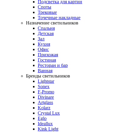
Подсветка для картин
Споты
Трековые
Точечные накладные
Назначение светильников
Спальня
Детская
Зал
Кухня
Офис
Прихожая
Гостиная
Ресторан и бар
Ванная
Бренды светильников
Lightstar
Sonex
F-Promo
Divinare
Artglass
Kolarz
Crystal Lux
Eglo
Ideallux
Kink Light