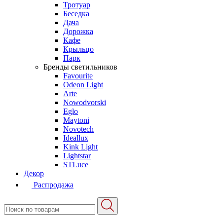
Тротуар
Беседка
Дача
Дорожка
Кафе
Крыльцо
Парк
Бренды светильников
Favourite
Odeon Light
Arte
Nowodvorski
Eglo
Maytoni
Novotech
Ideallux
Kink Light
Lightstar
STLuce
Декор
Распродажа