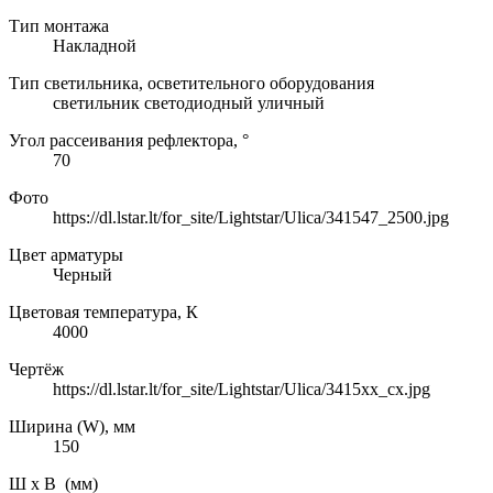
Тип монтажа
Накладной
Тип светильника, осветительного оборудования
светильник светодиодный уличный
Угол рассеивания рефлектора, °
70
Фото
https://dl.lstar.lt/for_site/Lightstar/Ulica/341547_2500.jpg
Цвет арматуры
Черный
Цветовая температура, К
4000
Чертёж
https://dl.lstar.lt/for_site/Lightstar/Ulica/3415хх_сх.jpg
Ширина (W), мм
150
Ш х В (мм)