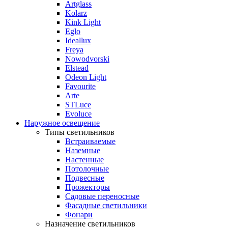
Artglass
Kolarz
Kink Light
Eglo
Ideallux
Freya
Nowodvorski
Elstead
Odeon Light
Favourite
Arte
STLuce
Evoluce
Наружное освещение
Типы светильников
Встраиваемые
Наземные
Настенные
Потолочные
Подвесные
Прожекторы
Садовые переносные
Фасадные светильники
Фонари
Назначение светильников