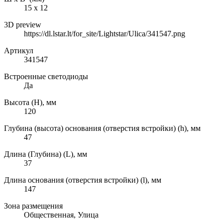
15 х 12
3D preview
https://dl.lstar.lt/for_site/Lightstar/Ulica/341547.png
Артикул
341547
Встроенные светодиоды
Да
Высота (H), мм
120
Глубина (высота) основания (отверстия встройки) (h), мм
47
Длина (Глубина) (L), мм
37
Длина основания (отверстия встройки) (l), мм
147
Зона размещения
Общественная, Улица