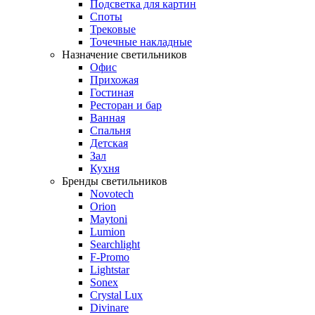
Подсветка для картин
Споты
Трековые
Точечные накладные
Назначение светильников
Офис
Прихожая
Гостиная
Ресторан и бар
Ванная
Спальня
Детская
Зал
Кухня
Бренды светильников
Novotech
Orion
Maytoni
Lumion
Searchlight
F-Promo
Lightstar
Sonex
Crystal Lux
Divinare