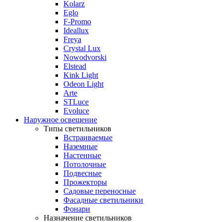
Kolarz
Eglo
F-Promo
Ideallux
Freya
Crystal Lux
Nowodvorski
Elstead
Kink Light
Odeon Light
Arte
STLuce
Evoluce
Наружное освещение
Типы светильников
Встраиваемые
Наземные
Настенные
Потолочные
Подвесные
Прожекторы
Садовые переносные
Фасадные светильники
Фонари
Назначение светильников