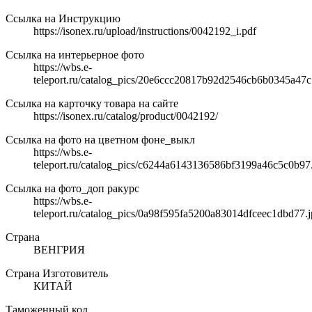
Ссылка на Инструкцию
https://isonex.ru/upload/instructions/0042192_i.pdf
Ссылка на интерьерное фото
https://wbs.e-
teleport.ru/catalog_pics/20e6ccc20817b92d2546cb6b0345a47c
Ссылка на карточку товара на сайте
https://isonex.ru/catalog/product/0042192/
Ссылка на фото на цветном фоне_выкл
https://wbs.e-
teleport.ru/catalog_pics/c6244a6143136586bf3199a46c5c0b97
Ссылка на фото_доп ракурс
https://wbs.e-
teleport.ru/catalog_pics/0a98f595fa5200a83014dfceec1dbd77.
Страна
ВЕНГРИЯ
Страна Изготовитель
КИТАЙ
Таможенный код