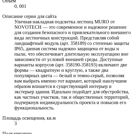
Объем
0, 001
Описание серии для сайта
Уличная накладная подсветка лестниц MURO от
NOVOTECH — это современное и надежное решение
для создания безопасного и привлекательного внешнего
вида лестничных конструкций. Представляя собой
ландшафтный модуль (арт. 358189) со степенью защиты
IP65, данная система надежно защищена от воды и
пыли, что обеспечивает длительную эксплуатацию вне
зависимости от условий внешней среды. Доступные
варианты корпусов (арт. 358190-358193) включают две
формы — квадратную и круглую, а также два
популярных цвета — белый и темно-серый, позволяя
вам выбрать именно тот вариант, который наилучшим
образом впишется в существующий интерьер и
экстерьер здания. Идеально подойдет для обустройства,
как частных участков, так и общественных территорий,
подчеркнув индивидуальность проекта и повысив его
функциональность.
Площадь освещения, кв.м
3
Подкатегории