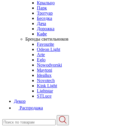
Крыльцо
Парк
Тротуар
Беседка
Дача
Дорожка
Кафе
Бренды светильников
Favourite
Odeon Light
Arte
Eglo
Nowodvorski
Maytoni
Ideallux
Novotech
Kink Light
Lightstar
STLuce
Декор
Распродажа