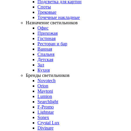
Подсветка для картин
Споты
Трековые
Точечные накладные
Назначение светильников
Офис
Прихожая
Гостиная
Ресторан и бар
Ванная
Спальня
Детская
Зал
Кухня
Бренды светильников
Novotech
Orion
Maytoni
Lumion
Searchlight
F-Promo
Lightstar
Sonex
Crystal Lux
Divinare