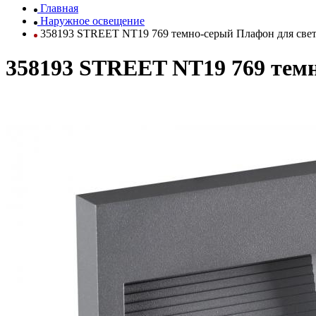
Главная
Наружное освещение
358193 STREET NT19 769 темно-серый Плафон для све
358193 STREET NT19 769 тем