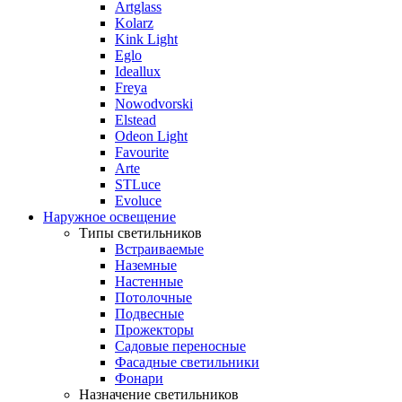
Artglass
Kolarz
Kink Light
Eglo
Ideallux
Freya
Nowodvorski
Elstead
Odeon Light
Favourite
Arte
STLuce
Evoluce
Наружное освещение
Типы светильников
Встраиваемые
Наземные
Настенные
Потолочные
Подвесные
Прожекторы
Садовые переносные
Фасадные светильники
Фонари
Назначение светильников