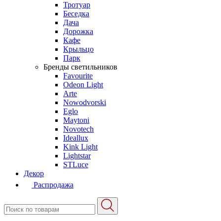
Тротуар
Беседка
Дача
Дорожка
Кафе
Крыльцо
Парк
Бренды светильников
Favourite
Odeon Light
Arte
Nowodvorski
Eglo
Maytoni
Novotech
Ideallux
Kink Light
Lightstar
STLuce
Декор
Распродажа