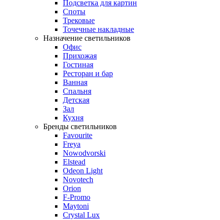
Подсветка для картин
Споты
Трековые
Точечные накладные
Назначение светильников
Офис
Прихожая
Гостиная
Ресторан и бар
Ванная
Спальня
Детская
Зал
Кухня
Бренды светильников
Favourite
Freya
Nowodvorski
Elstead
Odeon Light
Novotech
Orion
F-Promo
Maytoni
Crystal Lux