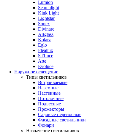
Lumion
Searchlight
Kink Light
Lightstar
Sonex
Divinare
Artglass
Kolarz
Eglo
Ideallux
STLuce
Arte
Evoluce
Наружное освещение
Типы светильников
Встраиваемые
Наземные
Настенные
Потолочные
Подвесные
Прожекторы
Садовые переносные
Фасадные светильники
Фонари
Назначение светильников