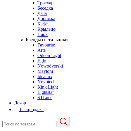
Тротуар
Беседка
Дача
Дорожка
Кафе
Крыльцо
Парк
Бренды светильников
Favourite
Arte
Odeon Light
Eglo
Nowodvorski
Maytoni
Ideallux
Novotech
Kink Light
Lightstar
STLuce
Декор
Распродажа