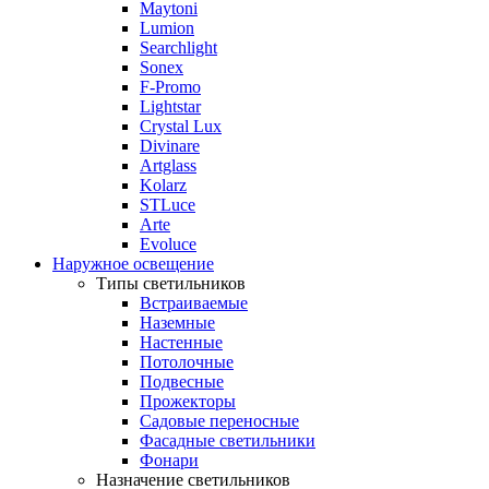
Maytoni
Lumion
Searchlight
Sonex
F-Promo
Lightstar
Crystal Lux
Divinare
Artglass
Kolarz
STLuce
Arte
Evoluce
Наружное освещение
Типы светильников
Встраиваемые
Наземные
Настенные
Потолочные
Подвесные
Прожекторы
Садовые переносные
Фасадные светильники
Фонари
Назначение светильников