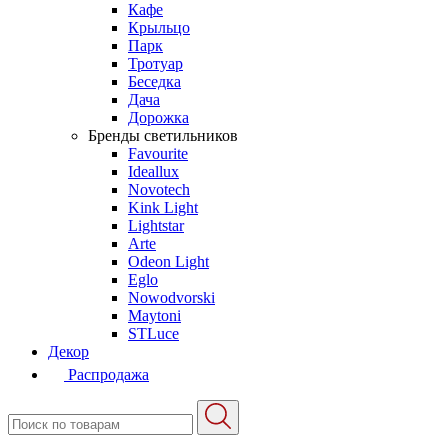
Кафе
Крыльцо
Парк
Тротуар
Беседка
Дача
Дорожка
Бренды светильников
Favourite
Ideallux
Novotech
Kink Light
Lightstar
Arte
Odeon Light
Eglo
Nowodvorski
Maytoni
STLuce
Декор
Распродажа