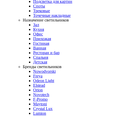
Подсветка для картин
Споты
Трековые
Точечные накладные
Назначение светильников
Зал
Кухня
Офис
Прихожая
Гостиная
Ванная
Ресторан и бар
Спальня
Детская
Бренды светильников
Nowodvorski
Freya
Odeon Light
Elstead
Orion
Novotech
F-Promo
Maytoni
Crystal Lux
Lumion