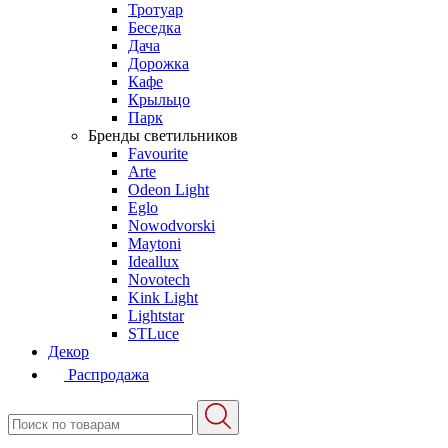
Тротуар
Беседка
Дача
Дорожка
Кафе
Крыльцо
Парк
Бренды светильников
Favourite
Arte
Odeon Light
Eglo
Nowodvorski
Maytoni
Ideallux
Novotech
Kink Light
Lightstar
STLuce
Декор
Распродажа