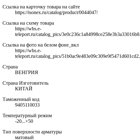
Ссылка на карточку товара на сайте
https://isonex.ru/catalog/product/0044047/
Ссылка на схему товара
https://wbs.e-
teleport.ru/catalog_pics/3e0c236c1a84998ce258e3b3a33016b8
Ссылка на фото на белом фоне_вкл
https://wbs.e-
teleport.ru/catalog_pics/51b0ac9e483e09c309e9f5471d601cd2.
Страна
ВЕНГРИЯ
Страна Изготовитель
КИТАЙ
Таможенный код
9405110033
Температурный режим
-20...+50
Тип поверхности арматуры
матовый