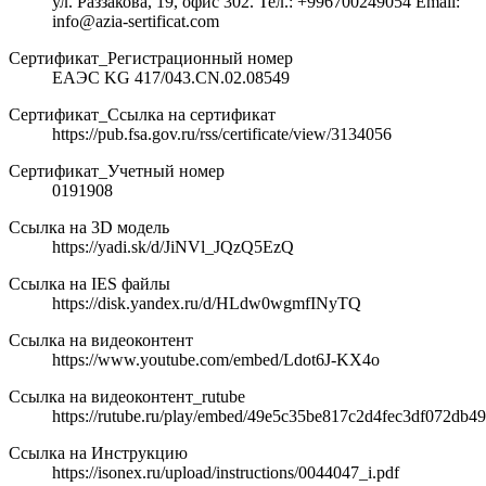
ул. Раззакова, 19, офис 302. Тел.: +996700249054 Email:
info@azia-sertificat.com
Сертификат_Регистрационный номер
ЕАЭС KG 417/043.CN.02.08549
Сертификат_Ссылка на сертификат
https://pub.fsa.gov.ru/rss/certificate/view/3134056
Сертификат_Учетный номер
0191908
Ссылка на 3D модель
https://yadi.sk/d/JiNVl_JQzQ5EzQ
Ссылка на IES файлы
https://disk.yandex.ru/d/HLdw0wgmfINyTQ
Ссылка на видеоконтент
https://www.youtube.com/embed/Ldot6J-KX4o
Ссылка на видеоконтент_rutube
https://rutube.ru/play/embed/49e5c35be817c2d4fec3df072db49
Ссылка на Инструкцию
https://isonex.ru/upload/instructions/0044047_i.pdf