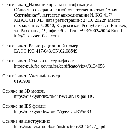
Сертификат_Название органа сертификации
Общество с ограниченной ответственностью "Азия
Сертификат". Аттестат аккредитации № KG 417/
КЦА.ОСП.043, дата регистрации: 24.10.2022г. Место
нахождения: 720040, Кыргызская Республика, г. Бишкек,
ул. Раззакова, 19, офис 302. Тел.: +996700249054 Email:
info@azia-sertificat.com
Сертификат_Регистрационный номер
ЕАЭС KG 417/043.CN.02.08549
Сертификат_Ссылка на сертификат
https://pub.fsa.gov.ru/rss/certificate/view/3134056
Сертификат_Учетный номер
0191908
Ссылка на 3D модель
https://disk.yandex.ru/d/-bWCaNDSpaFl3Q
Ссылка на IES файлы
https://disk.yandex.ru/d/VejassiCxRWu0Q
Ссылка на Инструкцию
https://isonex.ru/upload/instructions/0046477_i.pdf