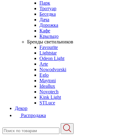
Парк
Тротуар
Беседка
Дача
Дорожка
Кафе
Крыльцо
Бренды светильников
Favourite
Lightstar
Odeon Light
Arte
Nowodvorski
Eglo
Maytoni
Ideallux
Novotech
Kink Light
STLuce
Декор
Распродажа