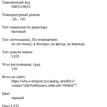
Таможенный код
9405110033
Температурный режим
-20...+45
Тип поверхности арматуры
матовый
Тип светильника_По помещению
на лестницу; в беседку; на фасад; на веранду
Тип цоколя лампы
LED
Угол рассеивания, град
120
Фото на сайте
https://wbs.e-teleport.ru/catalog_itemPics?
contact=info%40isonex.ru&code=0046477
Цвет
черный
Цвет LED