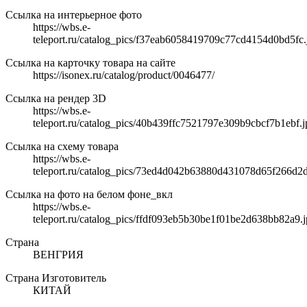
Ссылка на интерьерное фото
https://wbs.e-
teleport.ru/catalog_pics/f37eab6058419709c77cd4154d0bd5fc.
Ссылка на карточку товара на сайте
https://isonex.ru/catalog/product/0046477/
Ссылка на рендер 3D
https://wbs.e-
teleport.ru/catalog_pics/40b439ffc7521797e309b9cbcf7b1ebf.j
Ссылка на схему товара
https://wbs.e-
teleport.ru/catalog_pics/73ed4d042b63880d431078d65f266d2d
Ссылка на фото на белом фоне_вкл
https://wbs.e-
teleport.ru/catalog_pics/ffdf093eb5b30be1f01be2d638bb82a9.
Страна
ВЕНГРИЯ
Страна Изготовитель
КИТАЙ