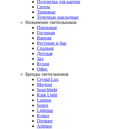
Подсветка для картин
Споты
Трековые
Точечные накладные
Назначение светильников
Прихожая
Гостиная
Ванная
Ресторан и бар
Спальня
Детская
Зал
Кухня
Офис
Бренды светильников
Crystal Lux
Maytoni
Searchlight
Kink Light
Lumion
Sonex
Lightstar
Kolarz
Divinare
Artglass