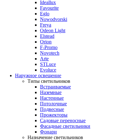
Ideallux
Favourite
Eglo
Nowodvorski
Freya
Odeon Light
Elstead
Orion
F-Promo
Novotech
Arte
STLuce
Evoluce
Наружное освещение
Типы светильников
Встраиваемые
Наземные
Настенные
Потолочные
Подвесные
Прожекторы
Садовые переносные
Фасадные светильники
Фонари
Назначение светильников