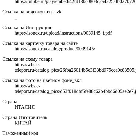
https://rutube.ru/play/embed/42f418bc0803c2a4225afb027b72
Ссылка на видеоконтент_vk
_
Ссылка на Инструкцию
https://isonex.ru/upload/instructions/0039145_i.pdf
Ссылка на карточку товара на сайте
https://isonex.ru/catalog/product/0039145/
Ссылка на схему товара
https://wbs.e-
teleport.ru/catalog_pics/26fba26014b5e3f33bd975cca0c83505.
Ссылка на фото на цветном фоне_вкл
https://wbs.e-
teleport.ru/catalog_pics/d53f018dbf5fe88c62b4bbd6d05ae2e7.
Страна
ИТАЛИЯ
Страна Изготовитель
КИТАЙ
Таможенный код