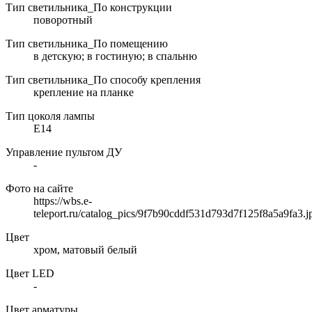
Тип светильника_По конструкции
поворотный
Тип светильника_По помещению
в детскую; в гостиную; в спальню
Тип светильника_По способу крепления
крепление на планке
Тип цоколя лампы
E14
Управление пультом ДУ
-
Фото на сайте
https://wbs.e-
teleport.ru/catalog_pics/9f7b90cddf531d793d7f125f8a5a9fa3.j
Цвет
хром, матовый белый
Цвет LED
-
Цвет арматуры