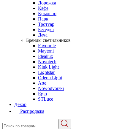
Дорожка
Кафе
Крыльцо
Парк
Тротуар
Беседка
Дача
Бренды светильников
Favourite
Maytoni
Ideallux
Novotech
Kink Light
Lightstar
Odeon Light
Arte
Nowodvorski
Eglo
STLuce
Декор
Распродажа