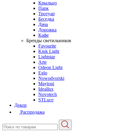
Крыльцо
Парк
Тротуар
Беседка
Дача
Дорожка
Кафе
Бренды светильников
Favourite
Kink Light
Lightstar
Arte
Odeon Light
Eglo
Nowodvorski
Maytoni
Ideallux
Novotech
STLuce
Декор
Распродажа