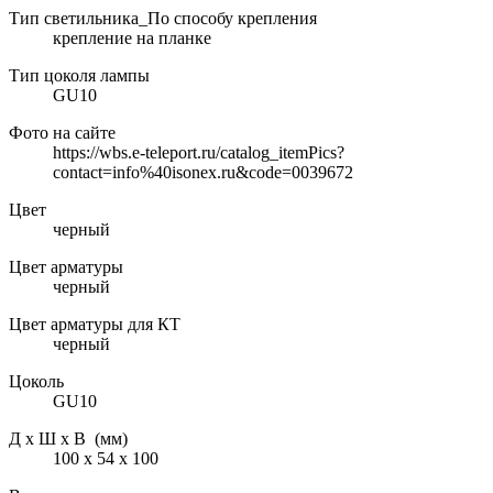
Тип светильника_По способу крепления
крепление на планке
Тип цоколя лампы
GU10
Фото на сайте
https://wbs.e-teleport.ru/catalog_itemPics?
contact=info%40isonex.ru&code=0039672
Цвет
черный
Цвет арматуры
черный
Цвет арматуры для КТ
черный
Цоколь
GU10
Д х Ш х В (мм)
100 х 54 х 100