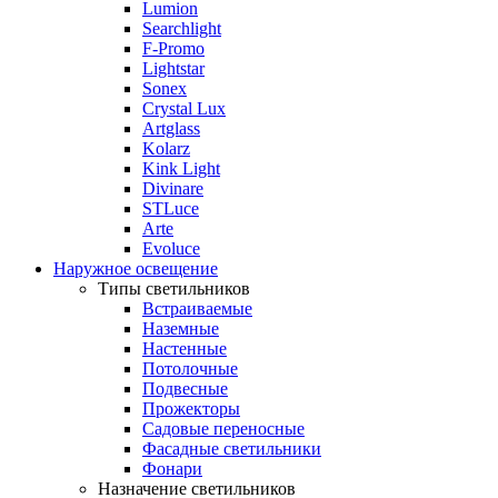
Lumion
Searchlight
F-Promo
Lightstar
Sonex
Crystal Lux
Artglass
Kolarz
Kink Light
Divinare
STLuce
Arte
Evoluce
Наружное освещение
Типы светильников
Встраиваемые
Наземные
Настенные
Потолочные
Подвесные
Прожекторы
Садовые переносные
Фасадные светильники
Фонари
Назначение светильников