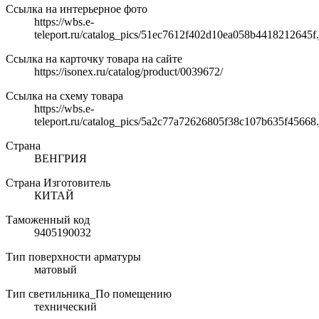
Ссылка на интерьерное фото
https://wbs.e-
teleport.ru/catalog_pics/51ec7612f402d10ea058b4418212645f.
Ссылка на карточку товара на сайте
https://isonex.ru/catalog/product/0039672/
Ссылка на схему товара
https://wbs.e-
teleport.ru/catalog_pics/5a2c77a72626805f38c107b635f45668.
Страна
ВЕНГРИЯ
Страна Изготовитель
КИТАЙ
Таможенный код
9405190032
Тип поверхности арматуры
матовый
Тип светильника_По помещению
технический