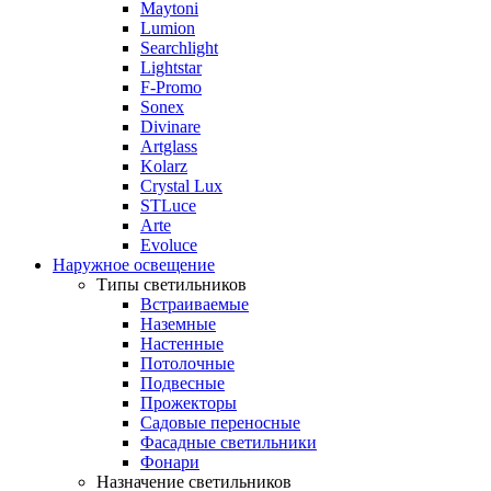
Maytoni
Lumion
Searchlight
Lightstar
F-Promo
Sonex
Divinare
Artglass
Kolarz
Crystal Lux
STLuce
Arte
Evoluce
Наружное освещение
Типы светильников
Встраиваемые
Наземные
Настенные
Потолочные
Подвесные
Прожекторы
Садовые переносные
Фасадные светильники
Фонари
Назначение светильников