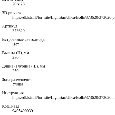
20 х 28
3D preview
https://dl.lstar.lt/for_site/Lightstar/Ulica/Bolla/373620/373620.
Артикул
373620
Встроенные светодиоды
Нет
Высота (H), мм
280
Длина (Глубина) (L), мм
250
Зона размещения
Улица
Инструкция
https://dl.lstar.lt/for_site/Lightstar/Ulica/Bolla/373620/373620_i
КодТнвэд
9405490039