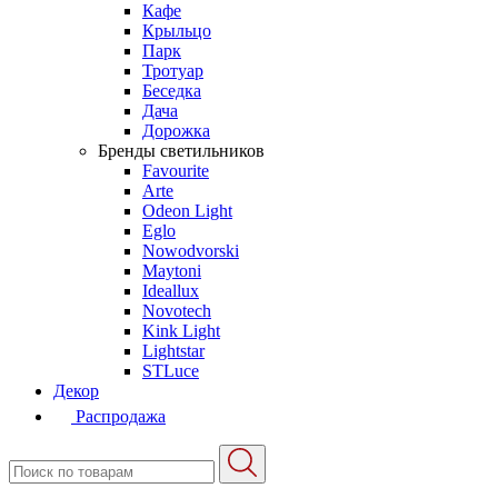
Кафе
Крыльцо
Парк
Тротуар
Беседка
Дача
Дорожка
Бренды светильников
Favourite
Arte
Odeon Light
Eglo
Nowodvorski
Maytoni
Ideallux
Novotech
Kink Light
Lightstar
STLuce
Декор
Распродажа