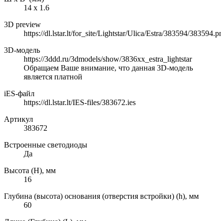
14 х 1.6
3D preview
https://dl.lstar.lt/for_site/Lightstar/Ulica/Estra/383594/383594.p
3D-модель
https://3ddd.ru/3dmodels/show/3836xx_estra_lightstar
Обращаем Ваше внимание, что данная 3D-модель
является платной
iES-файл
https://dl.lstar.lt/IES-files/383672.ies
Артикул
383672
Встроенные светодиоды
Да
Высота (H), мм
16
Глубина (высота) основания (отверстия встройки) (h), мм
60