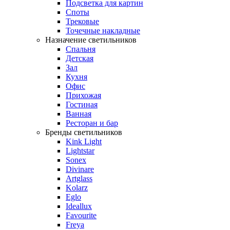
Подсветка для картин
Споты
Трековые
Точечные накладные
Назначение светильников
Спальня
Детская
Зал
Кухня
Офис
Прихожая
Гостиная
Ванная
Ресторан и бар
Бренды светильников
Kink Light
Lightstar
Sonex
Divinare
Artglass
Kolarz
Eglo
Ideallux
Favourite
Freya