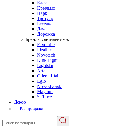
Кафе
Крыльцо
Парк
Тротуар
Беседка
Дача
Дорожка
Бренды светильников
Favourite
Ideallux
Novotech
Kink Light
Lightstar
Arte
Odeon Light
Eglo
Nowodvorski
Maytoni
STLuce
Декор
Распродажа