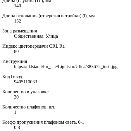
Длина (Глубина) (L), мм
140
Длина основания (отверстия встройки) (l), мм
132
Зона размещения
Общественная, Улица
Индекс цветопередачи CRI, Ra
80
Инструкция
https://dl.lstar.lt/for_site/Lightstar/Ulica/383672_instr.jpg
КодТнвэд
9405110033
Количество в упаковке
30
Количество плафонов, шт.
1
Коэфф пропускания плафоном света, 0-1
0.8