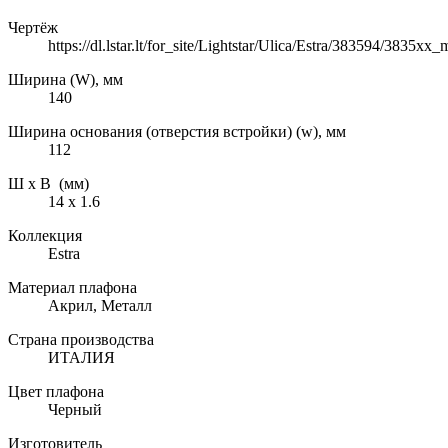
Чертёж
https://dl.lstar.lt/for_site/Lightstar/Ulica/Estra/383594/3835x
Ширина (W), мм
140
Ширина основания (отверстия встройки) (w), мм
112
Ш х В (мм)
14 х 1.6
Коллекция
Estra
Материал плафона
Акрил, Металл
Страна производства
ИТАЛИЯ
Цвет плафона
Черный
Изготовитель