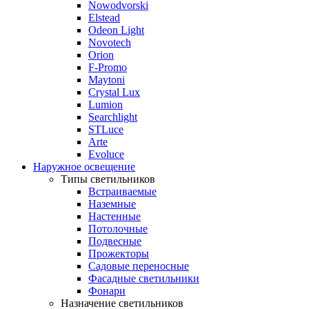
Nowodvorski
Elstead
Odeon Light
Novotech
Orion
F-Promo
Maytoni
Crystal Lux
Lumion
Searchlight
STLuce
Arte
Evoluce
Наружное освещение
Типы светильников
Встраиваемые
Наземные
Настенные
Потолочные
Подвесные
Прожекторы
Садовые переносные
Фасадные светильники
Фонари
Назначение светильников