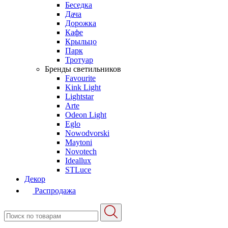
Беседка
Дача
Дорожка
Кафе
Крыльцо
Парк
Тротуар
Бренды светильников
Favourite
Kink Light
Lightstar
Arte
Odeon Light
Eglo
Nowodvorski
Maytoni
Novotech
Ideallux
STLuce
Декор
Распродажа