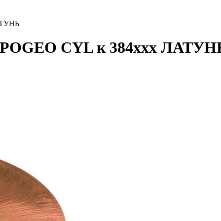
АТУНЬ
я IPOGEO CYL к 384ххх ЛАТУН