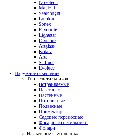
Novotech
Maytoni
Searchlight
Lumion
Sonex
Favourite
Lightstar
Divinare
Artglass
Kolarz
Arte
STLuce
Evoluce
Наружное освещение
Типы светильников
Встраиваемые
Наземные
Настенные
Потолочные
Подвесные
Прожекторы
Садовые переносные
Фасадные светильники
Фонари
Назначение светильников