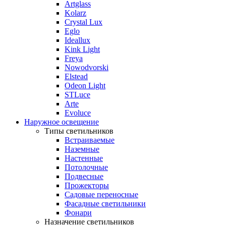
Artglass
Kolarz
Crystal Lux
Eglo
Ideallux
Kink Light
Freya
Nowodvorski
Elstead
Odeon Light
STLuce
Arte
Evoluce
Наружное освещение
Типы светильников
Встраиваемые
Наземные
Настенные
Потолочные
Подвесные
Прожекторы
Садовые переносные
Фасадные светильники
Фонари
Назначение светильников