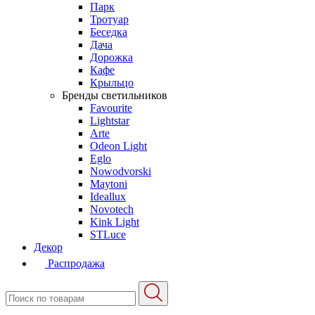
Парк
Тротуар
Беседка
Дача
Дорожка
Кафе
Крыльцо
Бренды светильников
Favourite
Lightstar
Arte
Odeon Light
Eglo
Nowodvorski
Maytoni
Ideallux
Novotech
Kink Light
STLuce
Декор
Распродажа