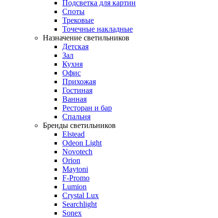
Подсветка для картин
Споты
Трековые
Точечные накладные
Назначение светильников
Детская
Зал
Кухня
Офис
Прихожая
Гостиная
Ванная
Ресторан и бар
Спальня
Бренды светильников
Elstead
Odeon Light
Novotech
Orion
Maytoni
F-Promo
Lumion
Crystal Lux
Searchlight
Sonex