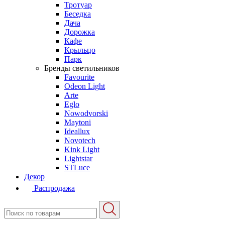
Тротуар
Беседка
Дача
Дорожка
Кафе
Крыльцо
Парк
Бренды светильников
Favourite
Odeon Light
Arte
Eglo
Nowodvorski
Maytoni
Ideallux
Novotech
Kink Light
Lightstar
STLuce
Декор
Распродажа