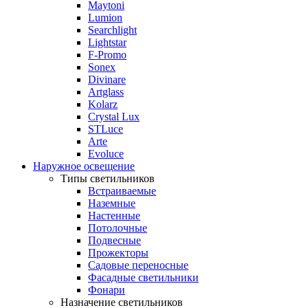
Maytoni
Lumion
Searchlight
Lightstar
F-Promo
Sonex
Divinare
Artglass
Kolarz
Crystal Lux
STLuce
Arte
Evoluce
Наружное освещение
Типы светильников
Встраиваемые
Наземные
Настенные
Потолочные
Подвесные
Прожекторы
Садовые переносные
Фасадные светильники
Фонари
Назначение светильников