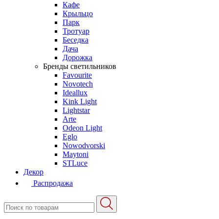
Кафе
Крыльцо
Парк
Тротуар
Беседка
Дача
Дорожка
Бренды светильников
Favourite
Novotech
Ideallux
Kink Light
Lightstar
Arte
Odeon Light
Eglo
Nowodvorski
Maytoni
STLuce
Декор
Распродажа