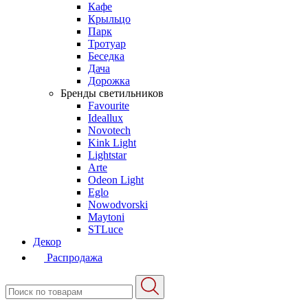
Кафе
Крыльцо
Парк
Тротуар
Беседка
Дача
Дорожка
Бренды светильников
Favourite
Ideallux
Novotech
Kink Light
Lightstar
Arte
Odeon Light
Eglo
Nowodvorski
Maytoni
STLuce
Декор
Распродажа