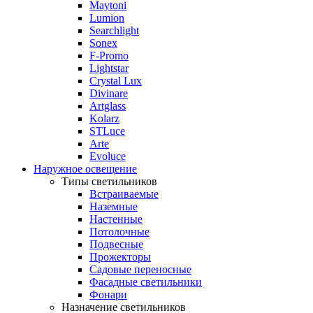
Maytoni
Lumion
Searchlight
Sonex
F-Promo
Lightstar
Crystal Lux
Divinare
Artglass
Kolarz
STLuce
Arte
Evoluce
Наружное освещение
Типы светильников
Встраиваемые
Наземные
Настенные
Потолочные
Подвесные
Прожекторы
Садовые переносные
Фасадные светильники
Фонари
Назначение светильников