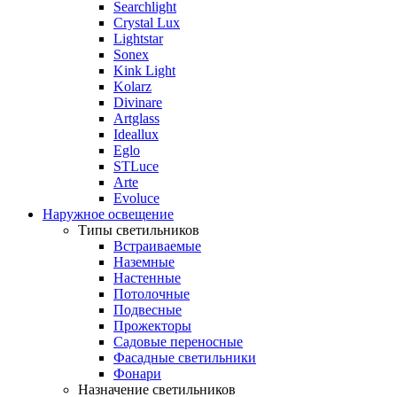
Searchlight
Crystal Lux
Lightstar
Sonex
Kink Light
Kolarz
Divinare
Artglass
Ideallux
Eglo
STLuce
Arte
Evoluce
Наружное освещение
Типы светильников
Встраиваемые
Наземные
Настенные
Потолочные
Подвесные
Прожекторы
Садовые переносные
Фасадные светильники
Фонари
Назначение светильников