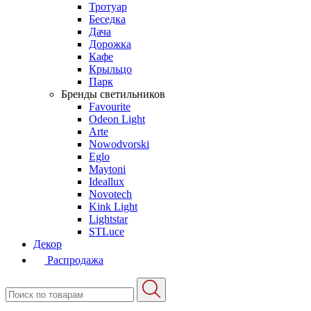
Тротуар
Беседка
Дача
Дорожка
Кафе
Крыльцо
Парк
Бренды светильников
Favourite
Odeon Light
Arte
Nowodvorski
Eglo
Maytoni
Ideallux
Novotech
Kink Light
Lightstar
STLuce
Декор
Распродажа