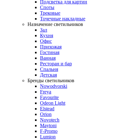
Подсветка для картин
Споты
Трековые
Точечные накладные
Назначение светильников
Зал
Кухня
Офис
Прихожая
Гостиная
Ванная
Ресторан и бар
Спальня
Детская
Бренды светильников
Nowodvorski
Freya
Favourite
Odeon Light
Elstead
Orion
Novotech
Maytoni
F-Promo
Lumion