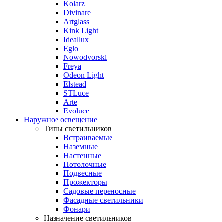
Kolarz
Divinare
Artglass
Kink Light
Ideallux
Eglo
Nowodvorski
Freya
Odeon Light
Elstead
STLuce
Arte
Evoluce
Наружное освещение
Типы светильников
Встраиваемые
Наземные
Настенные
Потолочные
Подвесные
Прожекторы
Садовые переносные
Фасадные светильники
Фонари
Назначение светильников