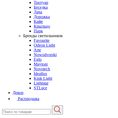
Тротуар
Беседка
Дача
Дорожка
Кафе
Крыльцо
Парк
Бренды светильников
Favourite
Odeon Light
Arte
Nowodvorski
Eglo
Maytoni
Novotech
Ideallux
Kink Light
Lightstar
STLuce
Декор
Распродажа