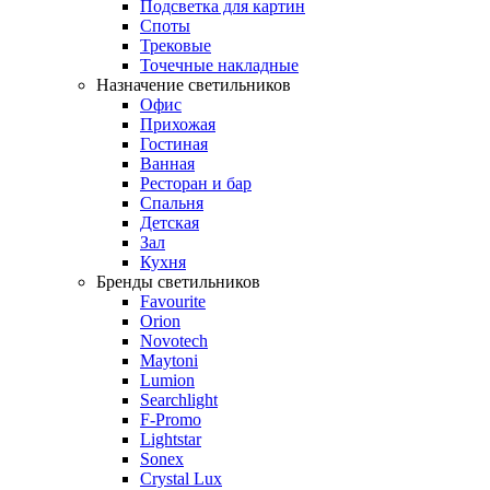
Подсветка для картин
Споты
Трековые
Точечные накладные
Назначение светильников
Офис
Прихожая
Гостиная
Ванная
Ресторан и бар
Спальня
Детская
Зал
Кухня
Бренды светильников
Favourite
Orion
Novotech
Maytoni
Lumion
Searchlight
F-Promo
Lightstar
Sonex
Crystal Lux