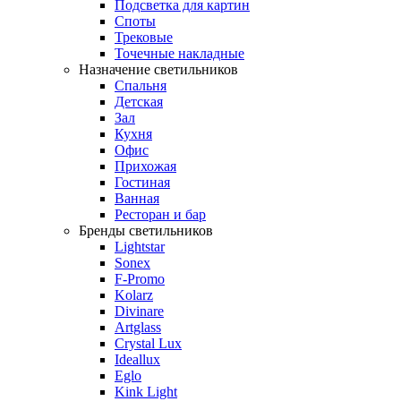
Подсветка для картин
Споты
Трековые
Точечные накладные
Назначение светильников
Спальня
Детская
Зал
Кухня
Офис
Прихожая
Гостиная
Ванная
Ресторан и бар
Бренды светильников
Lightstar
Sonex
F-Promo
Kolarz
Divinare
Artglass
Crystal Lux
Ideallux
Eglo
Kink Light