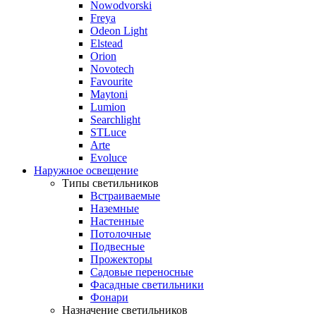
Nowodvorski
Freya
Odeon Light
Elstead
Orion
Novotech
Favourite
Maytoni
Lumion
Searchlight
STLuce
Arte
Evoluce
Наружное освещение
Типы светильников
Встраиваемые
Наземные
Настенные
Потолочные
Подвесные
Прожекторы
Садовые переносные
Фасадные светильники
Фонари
Назначение светильников