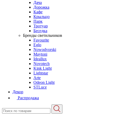
Дача
Дорожка
Кафе
Крыльцо
Парк
Тротуар
Беседка
Бренды светильников
Favourite
Eglo
Nowodvorski
Maytoni
Ideallux
Novotech
Kink Light
Lightstar
Arte
Odeon Light
STLuce
Декор
Распродажа