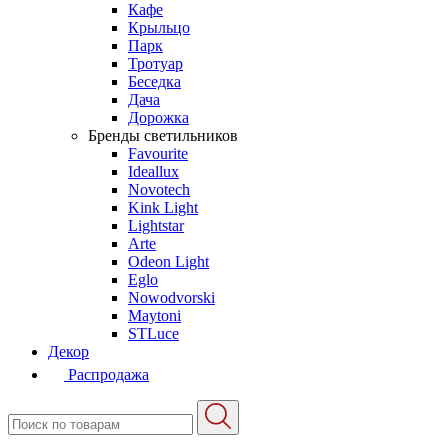
Кафе
Крыльцо
Парк
Тротуар
Беседка
Дача
Дорожка
Бренды светильников
Favourite
Ideallux
Novotech
Kink Light
Lightstar
Arte
Odeon Light
Eglo
Nowodvorski
Maytoni
STLuce
Декор
Распродажа