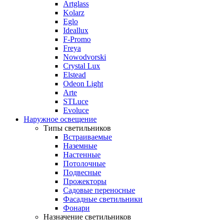
Artglass
Kolarz
Eglo
Ideallux
F-Promo
Freya
Nowodvorski
Crystal Lux
Elstead
Odeon Light
Arte
STLuce
Evoluce
Наружное освещение
Типы светильников
Встраиваемые
Наземные
Настенные
Потолочные
Подвесные
Прожекторы
Садовые переносные
Фасадные светильники
Фонари
Назначение светильников