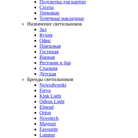
Подсветка для картин
Споты
Трековые
Точечные накладные
Назначение светильников
Зал
Кухня
Офис
Прихожая
Гостиная
Ванная
Ресторан и бар
Спальня
Детская
Бренды светильников
Nowodvorski
Freya
Kink Light
Odeon Light
Elstead
Orion
Novotech
Maytoni
Favourite
Lumion