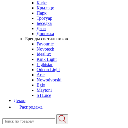
Кафе
Крыльцо
Парк
Тротуар
Беседка
Дача
Дорожка
Бренды светильников
Favourite
Novotech
Ideallux
Kink Light
Lightstar
Odeon Light
Arte
Nowodvorski
Eglo
Maytoni
STLuce
Декор
Распродажа