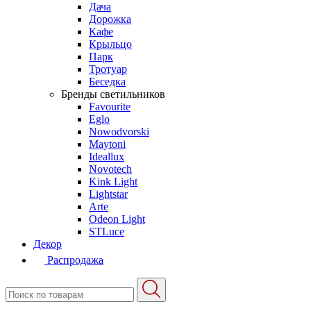
Дача
Дорожка
Кафе
Крыльцо
Парк
Тротуар
Беседка
Бренды светильников
Favourite
Eglo
Nowodvorski
Maytoni
Ideallux
Novotech
Kink Light
Lightstar
Arte
Odeon Light
STLuce
Декор
Распродажа