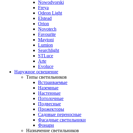
Nowodvorski
Freya
Odeon Light
Elstead
Orion
Novotech
Favourite
Maytoni
Lumion
Searchlight
STLuce
Arte
Evoluce
Наружное освещение
Типы светильников
Встраиваемые
Наземные
Настенные
Потолочные
Подвесные
Прожекторы
Садовые переносные
Фасадные светильники
Фонари
Назначение светильников