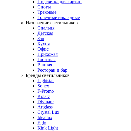
Подсветка для картин
Споты
Трековые
Точечные накладные
Назначение светильников
Спальня
Детская
Зал
Кухня
Офис
Прихожая
Гостиная
Ванная
Ресторан и бар
Бренды светильников
Lightstar
Sonex
F-Promo
Kolarz
Divinare
Artglass
Crystal Lux
Ideallux
Eglo
Kink Light