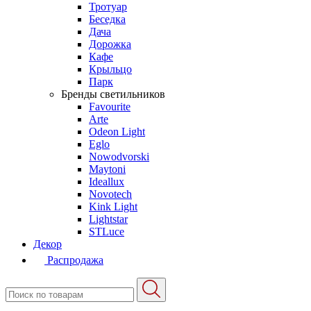
Тротуар
Беседка
Дача
Дорожка
Кафе
Крыльцо
Парк
Бренды светильников
Favourite
Arte
Odeon Light
Eglo
Nowodvorski
Maytoni
Ideallux
Novotech
Kink Light
Lightstar
STLuce
Декор
Распродажа