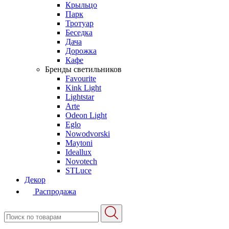
Крыльцо
Парк
Тротуар
Беседка
Дача
Дорожка
Кафе
Бренды светильников
Favourite
Kink Light
Lightstar
Arte
Odeon Light
Eglo
Nowodvorski
Maytoni
Ideallux
Novotech
STLuce
Декор
Распродажа