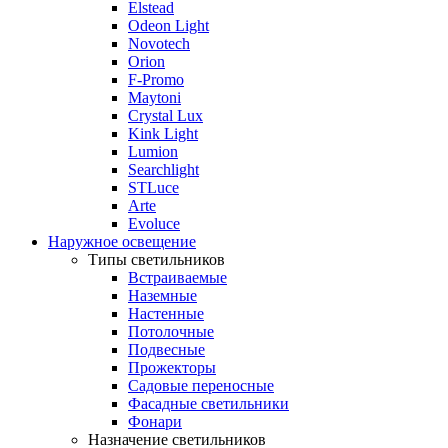
Elstead
Odeon Light
Novotech
Orion
F-Promo
Maytoni
Crystal Lux
Kink Light
Lumion
Searchlight
STLuce
Arte
Evoluce
Наружное освещение
Типы светильников
Встраиваемые
Наземные
Настенные
Потолочные
Подвесные
Прожекторы
Садовые переносные
Фасадные светильники
Фонари
Назначение светильников