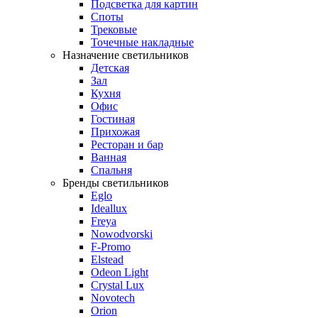
Подсветка для картин
Споты
Трековые
Точечные накладные
Назначение светильников
Детская
Зал
Кухня
Офис
Гостиная
Прихожая
Ресторан и бар
Ванная
Спальня
Бренды светильников
Eglo
Ideallux
Freya
Nowodvorski
F-Promo
Elstead
Odeon Light
Crystal Lux
Novotech
Orion