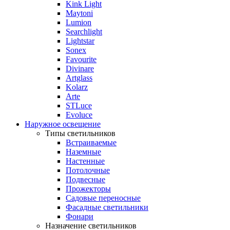
Kink Light
Maytoni
Lumion
Searchlight
Lightstar
Sonex
Favourite
Divinare
Artglass
Kolarz
Arte
STLuce
Evoluce
Наружное освещение
Типы светильников
Встраиваемые
Наземные
Настенные
Потолочные
Подвесные
Прожекторы
Садовые переносные
Фасадные светильники
Фонари
Назначение светильников