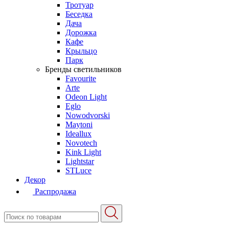
Тротуар
Беседка
Дача
Дорожка
Кафе
Крыльцо
Парк
Бренды светильников
Favourite
Arte
Odeon Light
Eglo
Nowodvorski
Maytoni
Ideallux
Novotech
Kink Light
Lightstar
STLuce
Декор
Распродажа