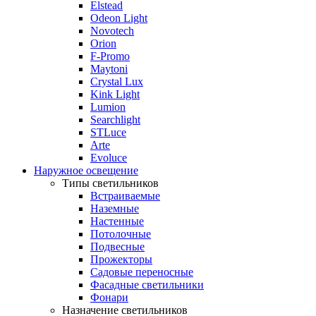
Elstead
Odeon Light
Novotech
Orion
F-Promo
Maytoni
Crystal Lux
Kink Light
Lumion
Searchlight
STLuce
Arte
Evoluce
Наружное освещение
Типы светильников
Встраиваемые
Наземные
Настенные
Потолочные
Подвесные
Прожекторы
Садовые переносные
Фасадные светильники
Фонари
Назначение светильников