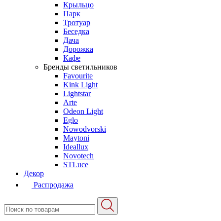
Крыльцо
Парк
Тротуар
Беседка
Дача
Дорожка
Кафе
Бренды светильников
Favourite
Kink Light
Lightstar
Arte
Odeon Light
Eglo
Nowodvorski
Maytoni
Ideallux
Novotech
STLuce
Декор
Распродажа