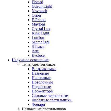
Elstead
Odeon Light
Novotech
Orion
F-Promo
Maytoni
Crystal Lux
Kink Light
Lumion
Searchlight
STLuce
Arte
Evoluce
Наружное освещение
Типы светильников
Встраиваемые
Наземные
Настенные
Потолочные
Подвесные
Прожекторы
Садовые переносные
Фасадные светильники
Фонари
Назначение светильников