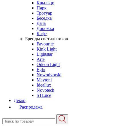
Крыльцо
Парк
Тротуар
Беседка
Дача
Дорожка
Кафе
Бренды светильников
Favourite
Kink Light
Lightstar
Arte
Odeon Light
Eglo
Nowodvorski
Maytoni
Ideallux
Novotech
STLuce
Декор
Распродажа