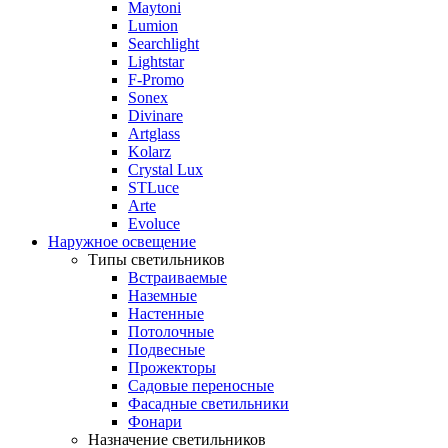
Maytoni
Lumion
Searchlight
Lightstar
F-Promo
Sonex
Divinare
Artglass
Kolarz
Crystal Lux
STLuce
Arte
Evoluce
Наружное освещение
Типы светильников
Встраиваемые
Наземные
Настенные
Потолочные
Подвесные
Прожекторы
Садовые переносные
Фасадные светильники
Фонари
Назначение светильников