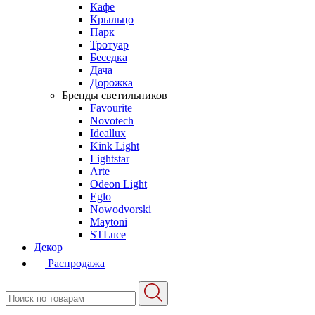
Кафе
Крыльцо
Парк
Тротуар
Беседка
Дача
Дорожка
Бренды светильников
Favourite
Novotech
Ideallux
Kink Light
Lightstar
Arte
Odeon Light
Eglo
Nowodvorski
Maytoni
STLuce
Декор
Распродажа