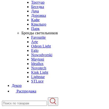
Тротуар
Беседка
Дача
Дорожка
Кафе
Крыльцо
Парк
Бренды светильников
Favourite
Arte
Odeon Light
Eglo
Nowodvorski
Maytoni
Ideallux
Novotech
Kink Light
Lightstar
STLuce
Декор
Распродажа