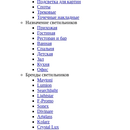
Подсветка для картин
Споты
Трековые
Точечные накладные
Назначение светильников
Прихожая
Гостиная
Ресторан и бар
Ванная
Спальня
Детская
Зал
Кухня
Офис
Бренды светильников
Maytoni
Lumion
Searchlight
Lightstar
F-Promo
Sonex
Divinare
Artglass
Kolarz
Crystal Lux